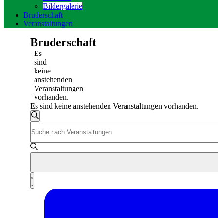
Bildergalerie
Bruderschaft
Veranstaltungen
Bruderschaft
Es
sind
keine
anstehenden
Veranstaltungen
vorhanden.
Es sind keine anstehenden Veranstaltungen vorhanden.
Veranstaltungen
Suche
Bitte
Suche
Schlüsselwort
und
eingeben.
Suche
Ansichten,
nach
Navigation
Veranstaltungen
Veranstaltung
Schlüsselwort.
Liste
Ansichten-
Navigation