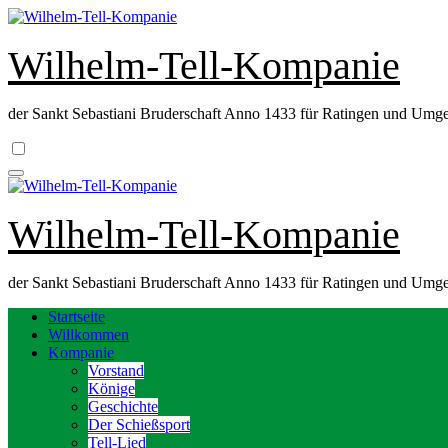
Zum
Inhalt
springen
Wilhelm-Tell-Kompanie
der Sankt Sebastiani Bruderschaft Anno 1433 für Ratingen und Umg
Wilhelm-Tell-Kompanie
der Sankt Sebastiani Bruderschaft Anno 1433 für Ratingen und Umg
Startseite
Willkommen
Kompanie
Vorstand
Könige
Geschichte
Der Schießsport
Tell-Lied