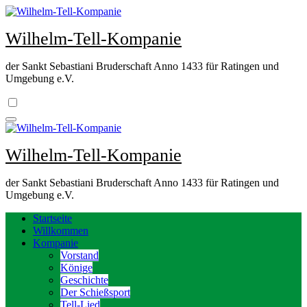
Zum
Inhalt
Wilhelm-Tell-Kompanie
springen
der Sankt Sebastiani Bruderschaft Anno 1433 für Ratingen und
Umgebung e.V.
Wilhelm-Tell-Kompanie
der Sankt Sebastiani Bruderschaft Anno 1433 für Ratingen und
Umgebung e.V.
Startseite
Willkommen
Kompanie
Vorstand
Könige
Geschichte
Der Schießsport
Tell-Lied