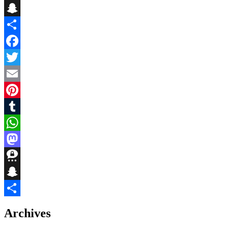
Threema
Snapchat
Teilen
Facebook
Twitter
Email
Pinterest
Tumblr
WhatsApp
Mastodon
Threema
Snapchat
Teilen
Archives