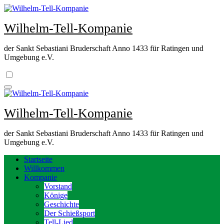
Zum
Inhalt
Wilhelm-Tell-Kompanie
springen
der Sankt Sebastiani Bruderschaft Anno 1433 für Ratingen und
Umgebung e.V.
Wilhelm-Tell-Kompanie
der Sankt Sebastiani Bruderschaft Anno 1433 für Ratingen und
Umgebung e.V.
Startseite
Willkommen
Kompanie
Vorstand
Könige
Geschichte
Der Schießsport
Tell-Lied