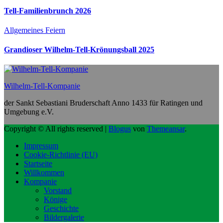
Tell-Familienbrunch 2026
Allgemeines
Feiern
Grandioser Wilhelm-Tell-Krönungsball 2025
Wilhelm-Tell-Kompanie
der Sankt Sebastiani Bruderschaft Anno 1433 für Ratingen und
Umgebung e.V.
Copyright © All rights reserved
|
Blogus
von
Themeansar
.
Impressum
Cookie-Richtlinie (EU)
Startseite
Willkommen
Kompanie
Vorstand
Könige
Geschichte
Bildergalerie