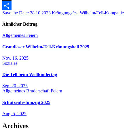
Snapchat
Beitragsnavigation
Save the Date: 28.10.2023 Kröngungsfest Wilhelm-Tell-Kompanie
Teilen
Ähnlicher Beitrag
Allgemeines
Feiern
Grandioser Wilhelm-Tell-Krönungsball 2025
Nov. 16, 2025
Soziales
Die Tell beim Weltkindertag
Sep. 20, 2025
Allgemeines
Bruderschaft
Feiern
Schützenfestumzug 2025
Aug. 5, 2025
Archives