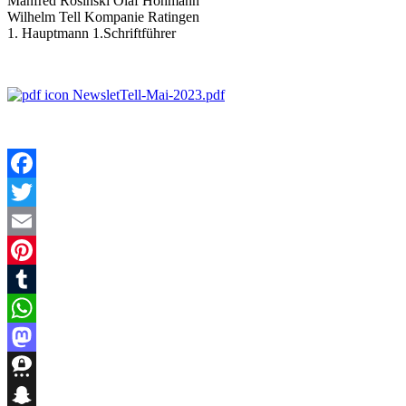
Manfred Rosinski Olaf Hohmann
Wilhelm Tell Kompanie Ratingen
1. Hauptmann 1.Schriftführer
NewsletTell-Mai-2023.pdf
Facebook
Twitter
Email
Pinterest
Tumblr
WhatsApp
Mastodon
Threema