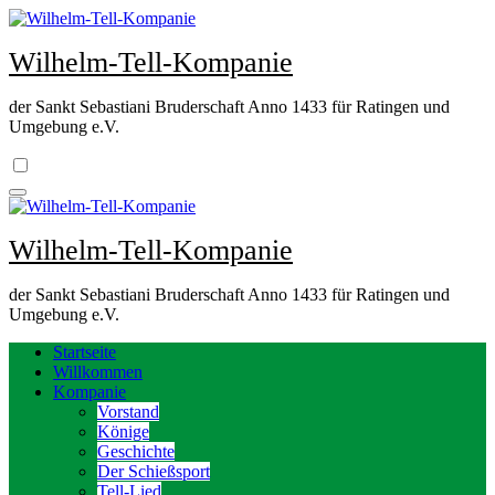
Zum
Inhalt
Wilhelm-Tell-Kompanie
springen
der Sankt Sebastiani Bruderschaft Anno 1433 für Ratingen und
Umgebung e.V.
Wilhelm-Tell-Kompanie
der Sankt Sebastiani Bruderschaft Anno 1433 für Ratingen und
Umgebung e.V.
Startseite
Willkommen
Kompanie
Vorstand
Könige
Geschichte
Der Schießsport
Tell-Lied