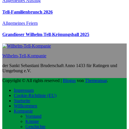
Allgemeines
Ausflug
Tell-Familienbrunch 2026
Allgemeines
Feiern
Grandioser Wilhelm-Tell-Krönungsball 2025
Wilhelm-Tell-Kompanie
der Sankt Sebastiani Bruderschaft Anno 1433 für Ratingen und
Umgebung e.V.
Copyright © All rights reserved
|
Blogus
von
Themeansar
.
Impressum
Cookie-Richtlinie (EU)
Startseite
Willkommen
Kompanie
Vorstand
Könige
Geschichte