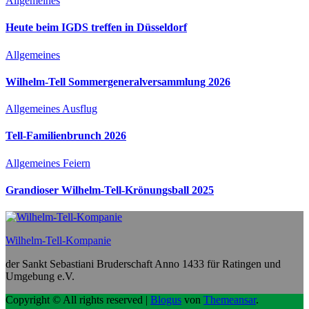
Allgemeines
Heute beim IGDS treffen in Düsseldorf
Allgemeines
Wilhelm-Tell Sommergeneralversammlung 2026
Allgemeines
Ausflug
Tell-Familienbrunch 2026
Allgemeines
Feiern
Grandioser Wilhelm-Tell-Krönungsball 2025
Wilhelm-Tell-Kompanie
der Sankt Sebastiani Bruderschaft Anno 1433 für Ratingen und
Umgebung e.V.
Copyright © All rights reserved
|
Blogus
von
Themeansar
.