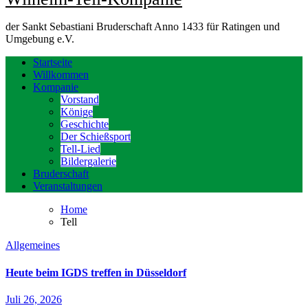
der Sankt Sebastiani Bruderschaft Anno 1433 für Ratingen und
Umgebung e.V.
Startseite
Willkommen
Kompanie
Vorstand
Könige
Geschichte
Der Schießsport
Tell-Lied
Bildergalerie
Bruderschaft
Veranstaltungen
Home
Tell
Allgemeines
Heute beim IGDS treffen in Düsseldorf
Juli 26, 2026