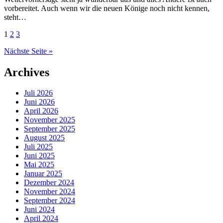
vorbereitet. Auch wenn wir die neuen Könige noch nicht kennen,
steht…
Seitennummerierung
1
2
3
der
Nächste Seite »
Beiträge
Archives
Juli 2026
Juni 2026
April 2026
November 2025
September 2025
August 2025
Juli 2025
Juni 2025
Mai 2025
Januar 2025
Dezember 2024
November 2024
September 2024
Juni 2024
April 2024