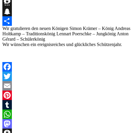
Mastodon
Threema
Snapchat
Wir gratulieren den neuen Königen Simon Krämer – König Andreas
Teilen
Holtkamp – Traditionskönig Lennart Poerschke – Jungkönig Anton
Gérard – Schülerkönig
Wir wünschen ein ereignisreiches und glückliches Schützenjahr.
Facebook
Twitter
Email
Pinterest
Tumblr
WhatsApp