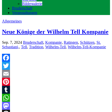
Bildergalerie
Bruderschaft
Veranstaltungen
Allgemeines
Neue Könige der Wilhelm Tell Kompanie
Sep. 7, 2024
Bruderschaft
,
Kompanie
,
Ratingen
,
Schützen
,
St.
Sebastiani,
,
Tell
,
Tradition
,
Wilhelm-Tell
,
Wilhelm-Tell-Kompanie
Facebook
Twitter
Email
Pinterest
Tumblr
WhatsApp