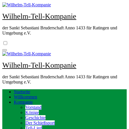
Zum
Inhalt
Wilhelm-Tell-Kompanie
springen
der Sankt Sebastiani Bruderschaft Anno 1433 für Ratingen und
Umgebung e.V.
Wilhelm-Tell-Kompanie
der Sankt Sebastiani Bruderschaft Anno 1433 für Ratingen und
Umgebung e.V.
Startseite
Willkommen
Kompanie
Vorstand
Könige
Geschichte
Der Schießsport
Tell-Lied