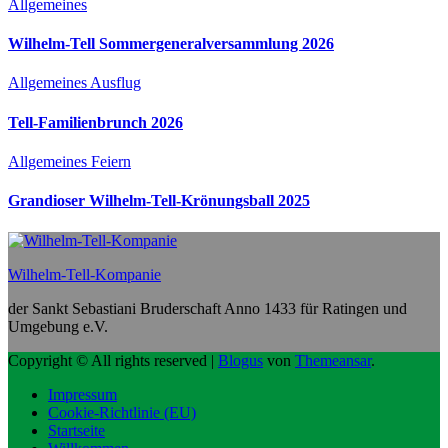
Allgemeines
Wilhelm-Tell Sommergeneralversammlung 2026
Allgemeines
Ausflug
Tell-Familienbrunch 2026
Allgemeines
Feiern
Grandioser Wilhelm-Tell-Krönungsball 2025
Wilhelm-Tell-Kompanie
der Sankt Sebastiani Bruderschaft Anno 1433 für Ratingen und
Umgebung e.V.
Copyright © All rights reserved
|
Blogus
von
Themeansar
.
Impressum
Cookie-Richtlinie (EU)
Startseite